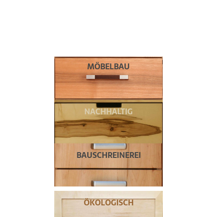
UNSER WISSEN
– UNSER HANDWERK
In diesen Schubladen finden Sie uns:
MÖBELBAU
NACHHALTIG
BAUSCHREINEREI
ÖKOLOGISCH