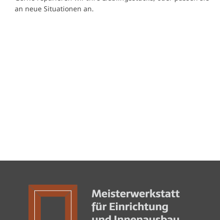
an neue Situationen an.
SCHREIBEN SIE UNS
Gerne beantworten wir all Ihre Fragen
RUFEN SIE UNS AN
08074 – 917 90 90