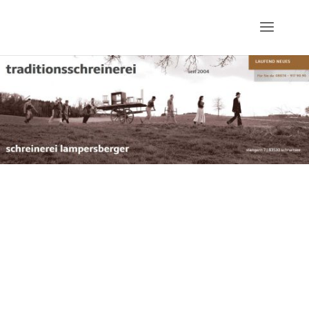
ÖKO-LOGISCH – BIO-LOGISCH –
LOGISCH!
Meisterwerkstatt für Möbel und
Innenausbau